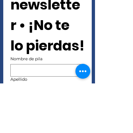
newslette
r • ¡No te 
lo pierdas!
Nombre de pila
Apellido
Correo electrónico
*
Unirse