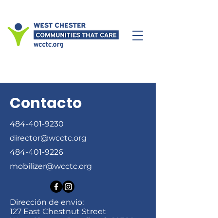
Contacto
484-401-9230
director@wcctc.org
484-401-9226
mobilizer@wcctc.org
Dirección de envio:
127 East Chestnut Street