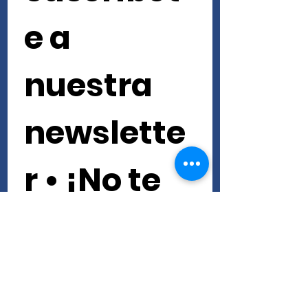
e a 
nuestra 
newslette
r • ¡No te 
lo pierdas!
Nombre de pila
Apellido