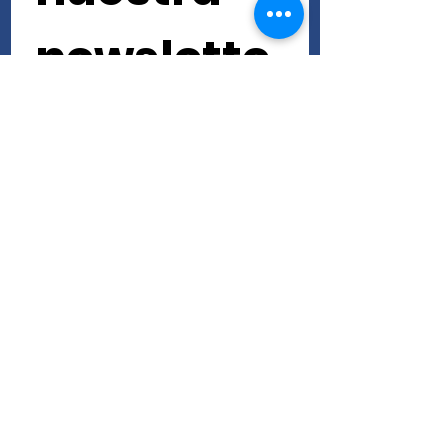
newslette
r • ¡No te 
lo pierdas!
Nombre de pila
Apellido
Correo electrónico
*