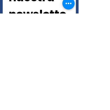
newslette
r • ¡No te 
lo pierdas!
Nombre de pila
Apellido
Correo electrónico
*