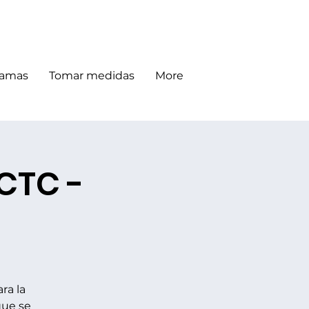
Donar
ramas
Tomar medidas
More
 CTC -
ra la
que se