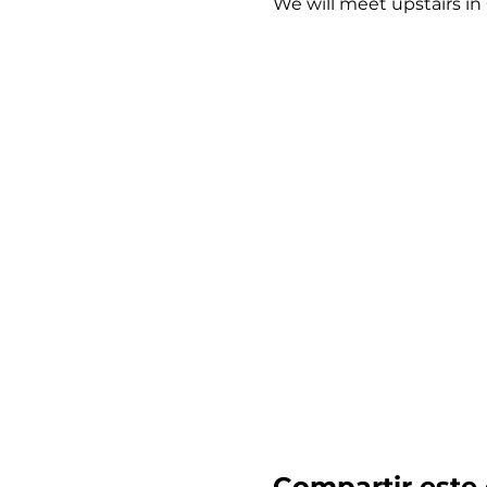
We will meet upstairs i
Compartir este