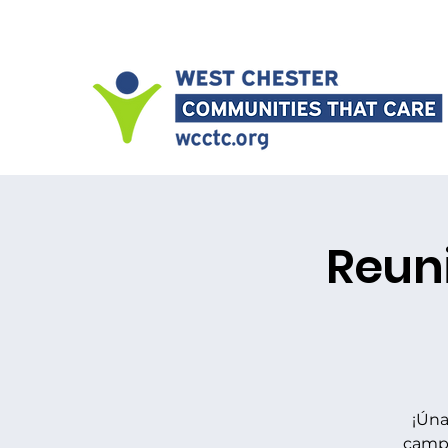
Reuni
¡Úna
campa