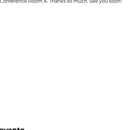
n Conference Room A. Thanks so much. See you soon!
 evento