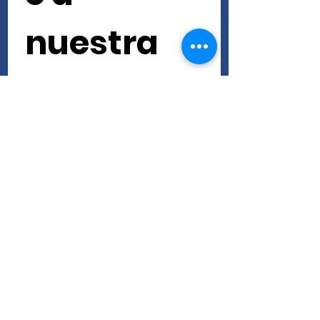
nuestra 
newslette
r • ¡No te 
lo pierdas!
Nombre de pila
Apellido